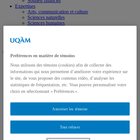
Soutien financier
Expertises
Arts, communication et culture
Sciences naturelles
Sciences humaines
Sciences de la gestion, science politique et droit
Études autochtones
Recherche
Préférences en matière de témoins
UQAM
Nous utilisons des témoins (cookies) afin de collecter des
Portail nordique
informations qui nous permettent d’améliorer votre expérience sur
Expertises
Sciences humaines
le site, de vous proposer des contenus vidéo, d’analyser les
statistiques de fréquentation, etc. Vous pouvez personnaliser votre
Accueil
choix en sélectionnant « Préférences ».
Formation
Programmes d’études
Soutien financier
Autoriser les témoins
Expertises
Arts, communication et culture
Sciences naturelles
Tout refuser
Sciences humaines
Sciences de la gestion, science politique et droit
Études autochtones