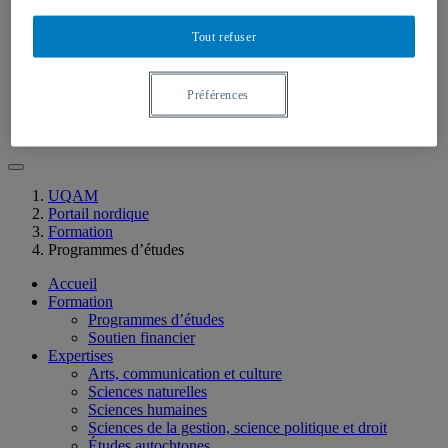
Soutien financier
Expertises
Arts, communication et culture
Tout refuser
Sciences naturelles
Sciences humaines
Sciences de la gestion, science politique et droit
Préférences
Études autochtones
Recherche
UQAM
Portail nordique
Formation
Programmes d’études
Accueil
Formation
Programmes d’études
Soutien financier
Expertises
Arts, communication et culture
Sciences naturelles
Sciences humaines
Sciences de la gestion, science politique et droit
Études autochtones