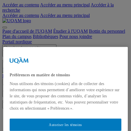
Accéder au contenu
Accéder au menu principal
Accéder à la
recherche
Accéder au contenu
Accéder au menu principal
Page d'accueil de l'UQAM
Étudier à l'UQAM
Bottin du personnel
Plan du campus
Bibliothèques
Pour nous joindre
Portail nordique
Chercher dans ce site
Chercher sur uqam.ca
Chercher sur le web
Préférences en matière de témoins
Portail nordique
Menu
Nous utilisons des témoins (cookies) afin de collecter des
informations qui nous permettent d’améliorer votre expérience sur
Chercher dans ce site
Chercher sur uqam.ca
Chercher sur le web
le site, de vous proposer des contenus vidéo, d’analyser les
statistiques de fréquentation, etc. Vous pouvez personnaliser votre
choix en sélectionnant « Préférences ».
Accueil
Formation
Autoriser les témoins
Programmes d’études