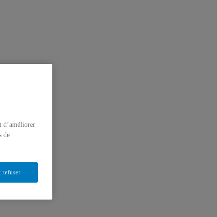
t d’améliorer
s de
 refuser