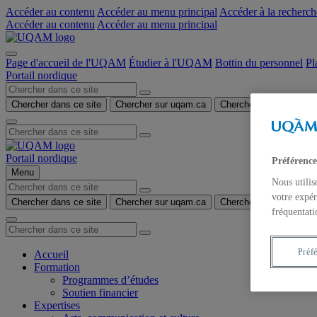
Accéder au contenu
Accéder au menu principal
Accéder à la recherch
Accéder au contenu
Accéder au menu principal
Page d'accueil de l'UQAM
Étudier à l'UQAM
Bottin du personnel
Pl
Portail nordique
Chercher dans ce site
Chercher sur uqam.ca
Chercher sur le web
Portail nordique
Préférence
Menu
Nous utilis
votre expér
Chercher dans ce site
Chercher sur uqam.ca
Chercher sur le web
fréquentati
Préf
Accueil
Formation
Programmes d’études
Soutien financier
Expertises